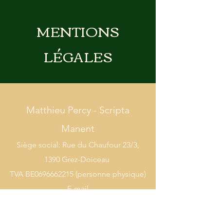
MENTIONS
LÉGALES
Matthieu Percy - Scripta
Manent​
Siège social: Rue du Chaufour 23/3,
1390 Grez-Doiceau
TVA BE0696662215 (personne physique)
E-mail
:
mp.scriptamanent@outlook.com
Tél. :
0032 471 48 92 71